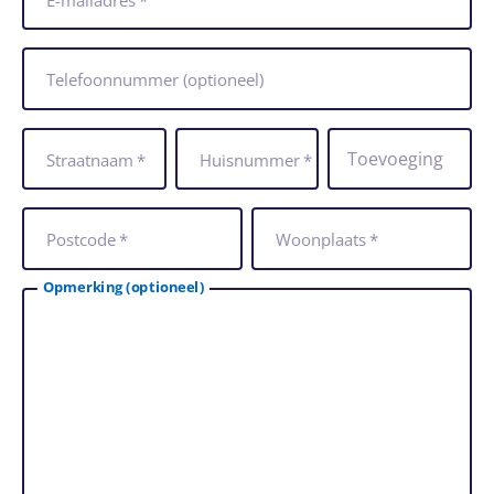
Telefoonnummer
(optioneel)
Straatnaam
*
Huisnummer
*
Postcode
*
Woonplaats
*
Opmerking
(optioneel)