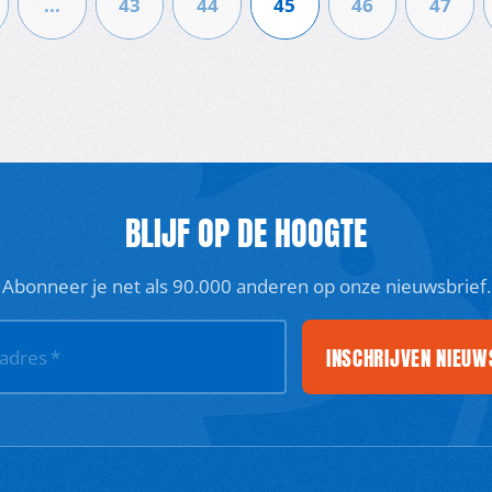
...
43
44
45
46
47
BLIJF OP DE HOOGTE
Abonneer je net als 90.000 anderen op onze nieuwsbrief.
INSCHRIJVEN NIEUW
ladres
*