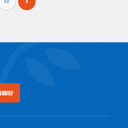
48
SBRIEF