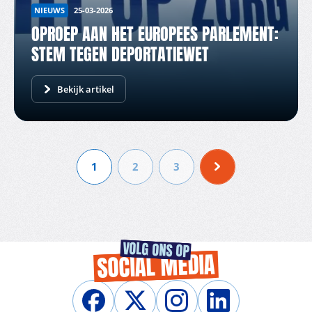
NIEUWS
25-03-2026
OPROEP AAN HET EUROPEES PARLEMENT:
STEM TEGEN DEPORTATIEWET
Bekijk artikel
1
2
3
VOLG ONS OP
SOCIAL MEDIA