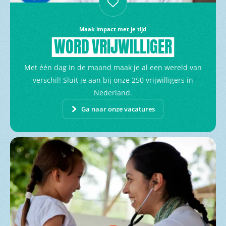
Maak impact met je tijd
WORD
VRIJWILLIGER
Met één dag in de maand maak je al een wereld van
verschil! Sluit je aan bij onze 250 vrijwilligers in
Nederland.
Ga naar onze vacatures