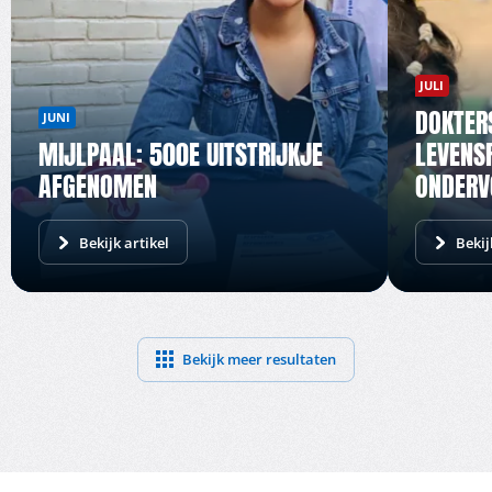
JULI
DOKTER
JUNI
MIJLPAAL: 500E UITSTRIJKJE
LEVENS
AFGENOMEN
ONDERV
Bekijk artikel
Bekij
Bekijk meer resultaten