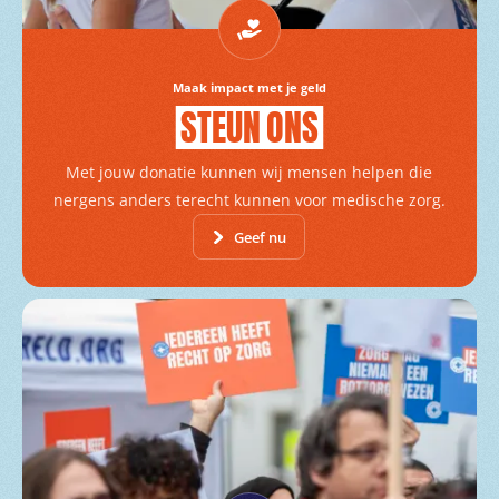
Maak impact met je geld
STEUN
ONS
Met jouw donatie kunnen wij mensen helpen die
nergens anders terecht kunnen voor medische zorg.
Geef nu