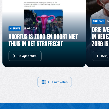
NIEUWS
1
DRIE W
NIEUWS
29-07-2026
ABORTUS IS ZORG EN HOORT NIET
IN VENE
THUIS IN HET STRAFRECHT
ZORG IS
Bekijk artikel
Bekij
Alle artikelen