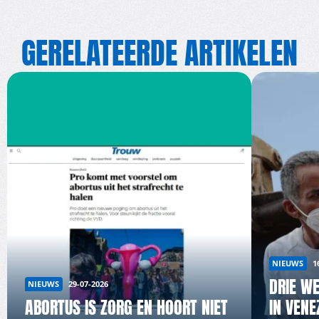
GERELATEERDE ARTIKELEN
NIEUWS
1
DRIE W
NIEUWS
29-07-2026
ABORTUS IS ZORG EN HOORT NIET
IN VENE