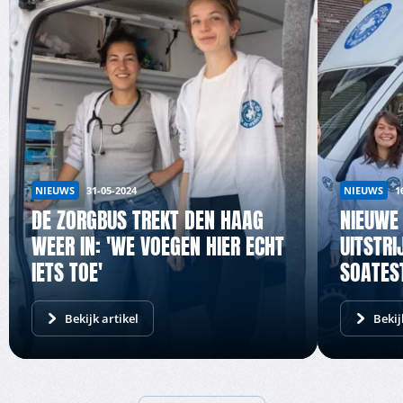
NIEUWS
NIEUWS
31-05-2024
1
DE ZORGBUS TREKT DEN HAAG
NIEUWE
WEER IN: 'WE VOEGEN HIER ECHT
UITSTRI
IETS TOE'
SOATES
Bekijk artikel
Bekij