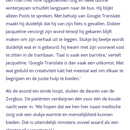
Een man met flink opgezwollen oog en twee dunne
winterjassen schuifelt langzaam naar de bus. Hij blijkt
alleen Pools te spreken. Met behulp van Google Translate
maakt hij duidelijk dat hij van zijn fiets is gevallen. Dokter
Jacqueline verzorgt zijn wond terwijl hij gebaren blijft
maken om zijn verhaal uit te leggen. Stukje bij beetje wordt
duidelijk wat er is gebeurd: hij kwam met zijn voorwiel vast
te zitten in de trambaan. ‘Taal is vaak een barrière,’ vertelt
Jacqueline. ‘Google Translate is dan vaak een uitkomst. Met
wat geduld en creativiteit lukt het meestal wel om elkaar te
begrijpen en de juiste hulp te bieden.’
Als de avond ten einde loopt, sluiten de deuren van de
Zorgbus. De patiënten verdwijnen één voor één de koude
nacht weer in. ‘We hopen dat we hen hier naast medische
zorg ook een stukje warmte en menselijkheid kunnen
bieden. Dat is uiteindelijk minstens zoveel waard als een
pleister of paracetamol.’