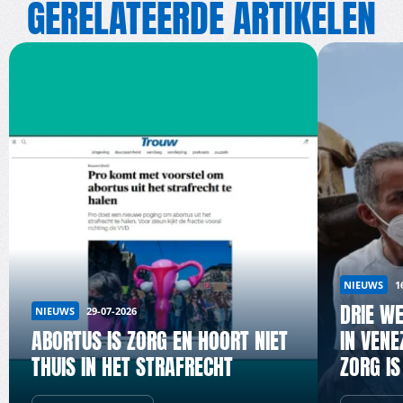
GERELATEERDE ARTIKELEN
NIEUWS
1
DRIE W
NIEUWS
29-07-2026
ABORTUS IS ZORG EN HOORT NIET
IN VENE
THUIS IN HET STRAFRECHT
ZORG IS