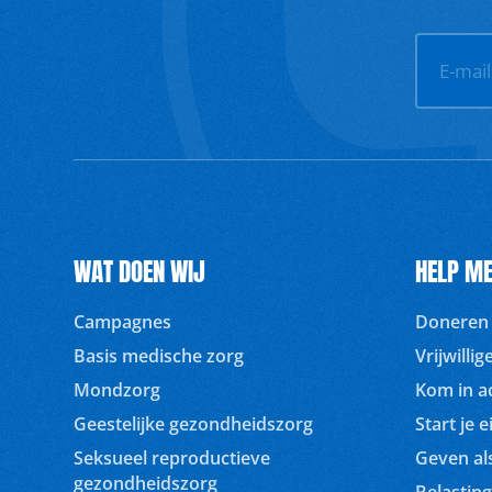
E-mai
WAT DOEN WIJ
HELP ME
Campagnes
Doneren
Basis medische zorg
Vrijwilli
Mondzorg
Kom in ac
Geestelijke gezondheidszorg
Start je e
Seksueel reproductieve
Geven als
gezondheidszorg
Belasting