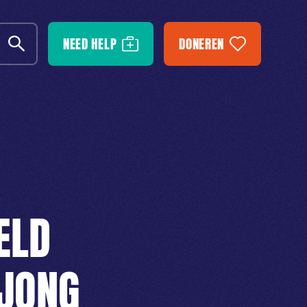
NEED HELP
DONEREN
ELD
 JONG