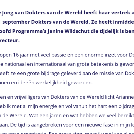
e Jong van Dokters van de Wereld heeft haar vertrek
 1 september Dokters van de Wereld. Ze heeft inmidde
ofd Programma’s Janine Wildschut die tijdelijk is be
recteur.
lopen 16 jaar met veel passie en een enorme inzet voor D
 nationaal en internationaal van grote betekenis is gewo
eeft ze een grote bijdrage geleverd aan de missie van Do
annen en ideeën werkelijkheid geworden.
en en vrijwilligers van Dokters van de Wereld licht Arianne 
eb ik met al mijn energie en vol vanuit het hart een bijdr
n de Wereld. Wat een jaren en wat hebben we veel bereik
taan. De tijd is aangebroken voor een nieuwe fase in mijn
van onze organisatie. Een grote stap, maar ik voel aan alle