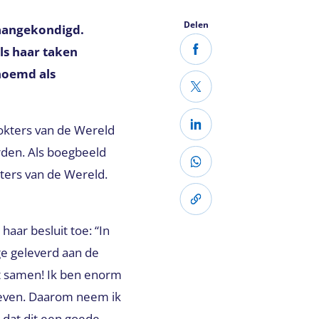
Delen
 aangekondigd.
ls haar taken
noemd als
okters van de Wereld
rden. Als boegbeeld
kters van de Wereld.
haar besluit toe: “In
age geleverd aan de
t samen! Ik ben enorm
 leven. Daarom neem ik
s dat dit een goede