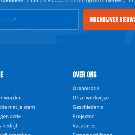
INSCHRIJVEN NIEUW
ladres
*
E
OVER ONS
Organisatie
ger worden
Onze werkwijze
tie met je stem
Geschiedenis
igen actie
Projecten
 bedrijf
Vacatures
vrij schenken
Samenwerkingen