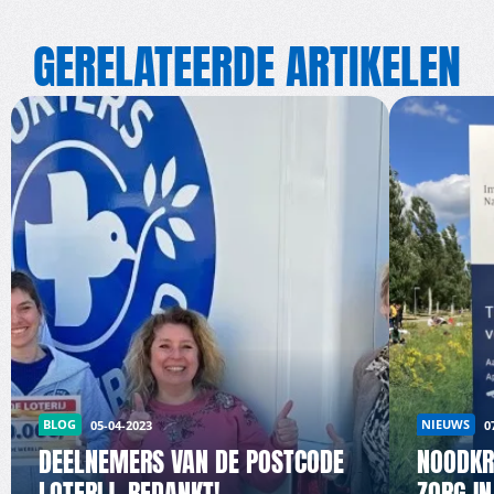
GERELATEERDE ARTIKELEN
BLOG
NIEUWS
05-04-2023
0
DEELNEMERS VAN DE POSTCODE
NOODKR
LOTERIJ, BEDANKT!
ZORG I