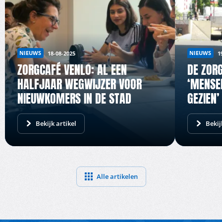
NIEUWS
NIEUWS
18-08-2025
1
ZORGCAFÉ VENLO: AL EEN
DE ZORG
HALFJAAR WEGWIJZER VOOR
‘MENSE
NIEUWKOMERS IN DE STAD
GEZIEN’
Bekijk artikel
Bekij
Alle artikelen