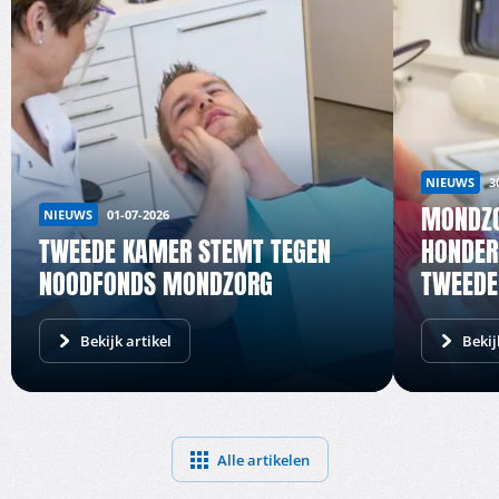
NIEUWS
3
MONDZO
NIEUWS
01-07-2026
TWEEDE KAMER STEMT TEGEN
HONDER
NOODFONDS MONDZORG
TWEEDE
Bekijk artikel
Bekij
Alle artikelen