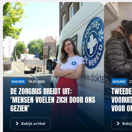
NIEUWS
NIEUWS
19-07-2025
2
DE ZORGBUS BREIDT UIT:
TWEEDE
‘MENSEN VOELEN ZICH DOOR ONS
VOORUI
GEZIEN’
VOOR O
Bekijk artikel
Bekij