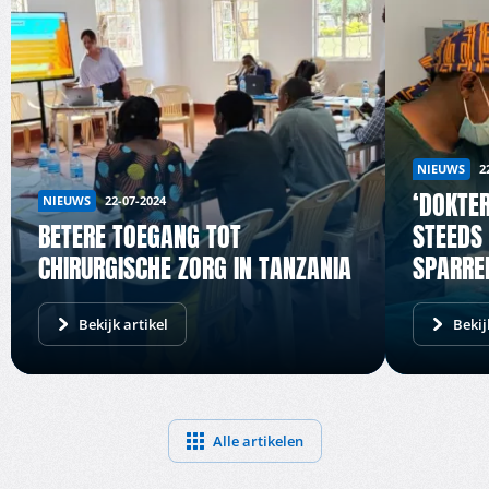
NIEUWS
2
‘DOKTE
NIEUWS
22-07-2024
BETERE TOEGANG TOT
STEEDS
CHIRURGISCHE ZORG IN TANZANIA
SPARRE
Bekijk artikel
Bekij
Alle artikelen