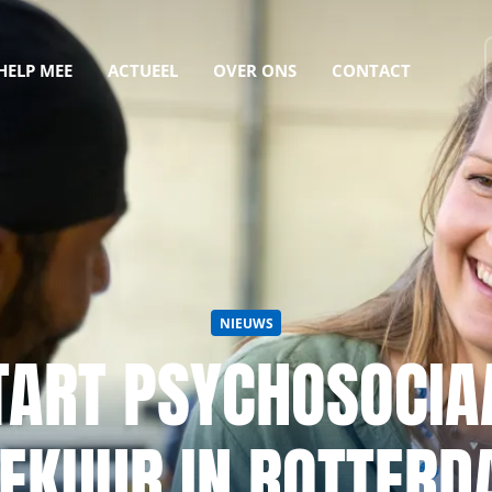
HELP MEE
ACTUEEL
OVER ONS
CONTACT
NIEUWS
TART PSYCHOSOCIA
EKUUR IN ROTTER