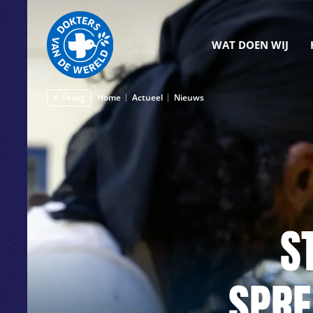
WAT DOEN WIJ
Terug
Home
Actueel
Nieuws
S
SPRE