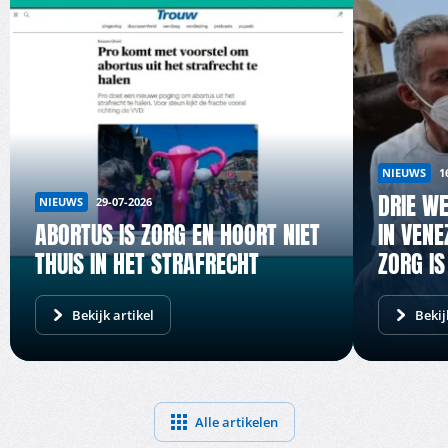
NIEUWS
1
DRIE W
NIEUWS
29-07-2026
ABORTUS IS ZORG EN HOORT NIET
IN VENE
THUIS IN HET STRAFRECHT
ZORG IS
Bekijk artikel
Bekij
Alle artikelen