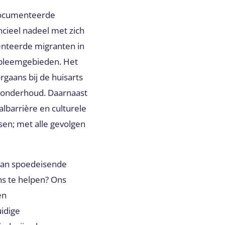
edocumenteerde
ncieel nadeel met zich
enteerde migranten in
robleemgebieden. Het
aans bij de huisarts
sonderhoud. Daarnaast
lbarrière en culturele
sen; met alle gevolgen
 van spoedeisende
s te helpen? Ons
en
idige