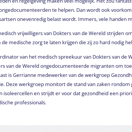
den en regelgeving maken veel mogelijk. Het zou fantasti
jn ongedocumenteerden te helpen. Dan wordt ook voorkom
sartsen onevenredig belast wordt. Immers, vele handen m
 medisch vrijwilligers van Dokters van de Wereld strijden o
 medische zorg te laten krijgen die zij zo hard nodig h
ördinator van het medisch spreekuur van Dokters van de W
ers van de Wereld ongedocumenteerde migranten om toe
naast is Gerrianne medewerker van de werkgroep Gezondhe
e. Deze werkgroep monitort de stand van zaken rondom
 isoleercellen en strijdt er voor dat gezondheid een priorit
sche professionals.