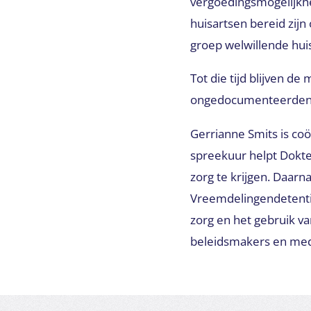
vergoedingsmogelijkhe
huisartsen bereid zi
groep welwillende hui
Tot die tijd blijven de
ongedocumenteerden de
Gerrianne Smits is co
spreekuur helpt Dokt
zorg te krijgen. Daar
Vreemdelingendetenti
zorg en het gebruik van
beleidsmakers en medi