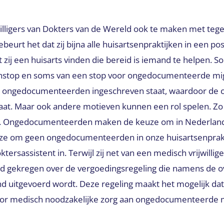
jwilligers van Dokters van de Wereld ook te maken met te
ebeurt het dat zij bijna alle huisartsenpraktijken in een p
zij een huisarts vinden die bereid is iemand te helpen. S
enstop en soms van een stop voor ongedocumenteerde mig
l ongedocumenteerden ingeschreven staat, waardoor de ca
taat. Maar ook andere motieven kunnen een rol spelen. Z
Ongedocumenteerden maken de keuze om in Nederland t
ze om geen ongedocumenteerden in onze huisartsenprakti
ersassistent in. Terwijl zij net van een medisch vrijwillig
ad gekregen over de vergoedingsregeling die namens de o
nd uitgevoerd wordt. Deze regeling maakt het mogelijk da
oor medisch noodzakelijke zorg aan ongedocumenteerde 