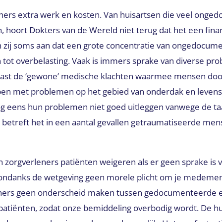
ners extra werk en kosten. Van huisartsen die veel ong
 hoort Dokters van de Wereld niet terug dat het een fina
 zij soms aan dat een grote concentratie van ongedocum
en tot overbelasting. Vaak is immers sprake van diverse p
ast de ‘gewone’ medische klachten waarmee mensen doorg
en met problemen op het gebied van onderdak en leven
og eens hun problemen niet goed uitleggen vanwege de taa
n betreft het in een aantal gevallen getraumatiseerde men
n zorgverleners patiënten weigeren als er geen sprake is
 ondanks de wetgeving geen morele plicht om je medemen
rleners geen onderscheid maken tussen gedocumenteerde 
tiënten, zodat onze bemiddeling overbodig wordt. De hu