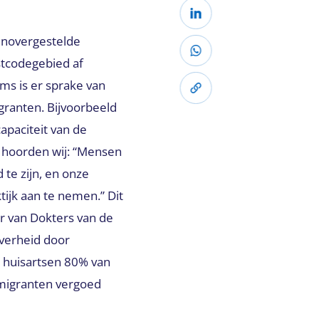
genovergestelde
ostcodegebied af
oms is er sprake van
ranten. Bijvoorbeeld
paciteit van de
o hoorden wij: “Mensen
e zijn, en onze
jk aan te nemen.” Dit
er van Dokters van de
verheid door
t huisartsen 80% van
migranten vergoed