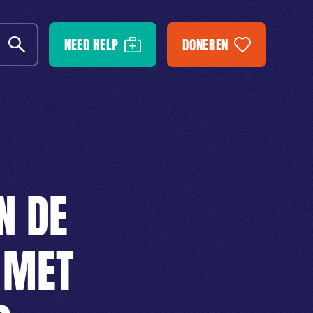
NEED HELP
DONEREN
N DE
 MET