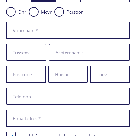
Dhr
Mevr
Persoon
Voornaam
*
Tussenv.
Achternaam
*
Postcode
Huisnr.
Toev.
Telefoon
E-mailadres
*