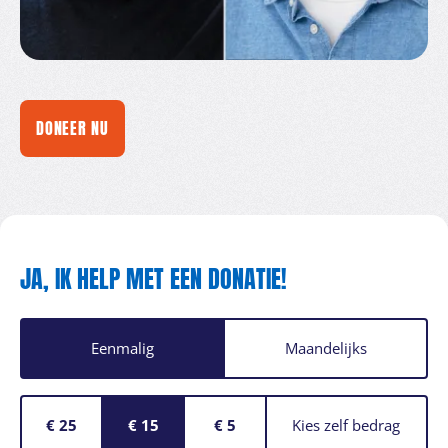
DONEER NU
JA,
IK
HELP
MET
EEN
DONATIE!
Eenmalig
Maandelijks
€ 25
€ 15
€ 5
Kies zelf bedrag