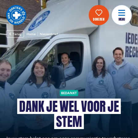
DONEREN
MENU
Terug
Home
Nieuwsbrief
BEDANKT
DANK
JE
WEL
VOOR
JE
STEM