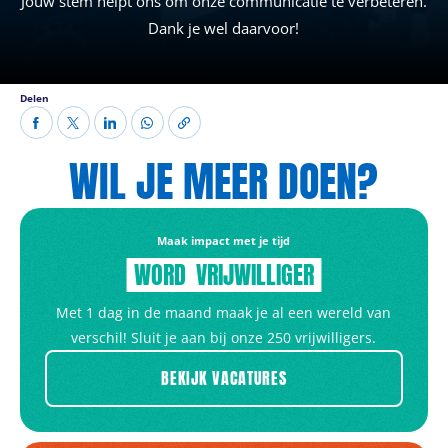
Jouw stem helpt ons om onze communicatie te verbeteren.
Dank je wel daarvoor!
Delen
WIL JE MEER DOEN?
Maak impact met je tijd
WORD
VRIJWILLIGER
Met 1 dag in de maand maak je al een wereld van
verschil! Sluit je aan bij onze 250 vrijwilligers.
BEKIJK VACATURES