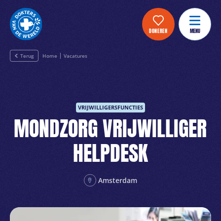
DONEREN
MENU
Terug
Home
Vacatures
VRIJWILLIGERSFUNCTIES
MONDZORG VRIJWILLIGER
HELPDESK
Amsterdam