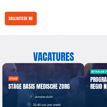
SOLLICITEER NU
VACATURES
BETAALDE F
PROGR
STAGE
STAGE BASIS MEDISCHE ZORG
REGIO 
Amsterdam
32-40 uur per week