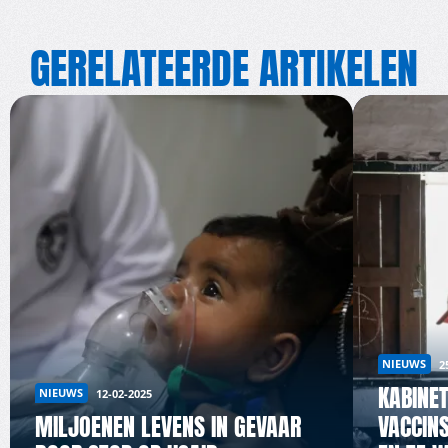
GERELATEERDE ARTIKELEN
NIEUWS
2
KABINE
NIEUWS
12-02-2025
MILJOENEN LEVENS IN GEVAAR
VACCIN