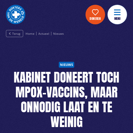
DONEREN
MENU
Terug
Home
Actueel
Nieuws
NIEUWS
KABINET DONEERT TOCH
MPOX-VACCINS, MAAR
ONNODIG LAAT EN TE
WEINIG