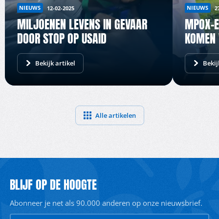
NIEUWS
NIEUWS
12-02-2025
2
MILJOENEN LEVENS IN GEVAAR
MPOX-E
DOOR STOP OP USAID
KOMEN W
Bekijk artikel
Bekij
Alle artikelen
BLIJF OP DE HOOGTE
Abonneer je net als 90.000 anderen op onze nieuwsbrief.