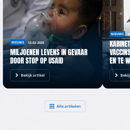
NIEUWS
2
KABINE
NIEUWS
12-02-2025
MILJOENEN LEVENS IN GEVAAR
VACCIN
DOOR STOP OP USAID
EN TE W
Bekijk artikel
Bekij
Alle artikelen