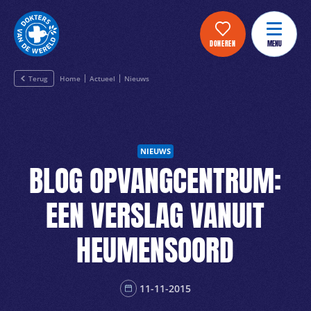
DONEREN
MENU
Terug
Home
Actueel
Nieuws
NIEUWS
BLOG OPVANGCENTRUM:
EEN VERSLAG VANUIT
HEUMENSOORD
11-11-2015