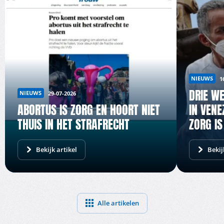
NIEUWS
1
DRIE W
NIEUWS
29-07-2026
ABORTUS IS ZORG EN HOORT NIET
IN VENE
THUIS IN HET STRAFRECHT
ZORG IS
Bekijk artikel
Bekij
Alle artikelen