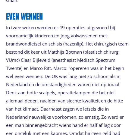
staan.”
EVEN WENNEN
In twee weken werden er 49 operaties uitgevoerd bij
voornamelijk kinderen en jong volwassenen met
brandwondletsel en schisis (hazenlip). Het chirurgisch team
bestond dit keer uit Matthijs Botman (plastisch chirurg
VUmc) Claar Bijleveld (anesthesist Medisch Spectrum
Twente) en Marco Ritt. Marco: “opereren was in het begin
wel even wennen. De OK was lang niet zo schoon als in
Nederland en de omstandigheden waren niet optimaal.
Denk aan botte scalpels, operatielampen die het niet
allemaal deden, naalden van slechte kwaliteit en de hitte
van het klimaat. Daarnaast zagen we letsels die in
Nederland nauwelijks voorkomen, zo ernstig. Zo werd er
een man binnengebracht wiens hand er half af lag door
een ongeluk met een kapmes. Omdat hij geen geld had