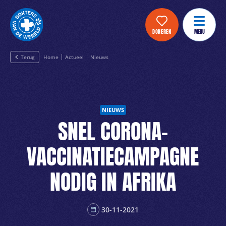
DONEREN
MENU
Terug
Home
Actueel
Nieuws
NIEUWS
SNEL CORONA-
VACCINATIECAMPAGNE
NODIG IN AFRIKA
30-11-2021