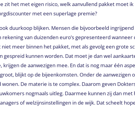
e zit het met eigen risico, welk aanvullend pakket moet ik 
orgdiscounter met een superlage premie?
ok duurkoop blijken. Mensen die bijvoorbeeld ingrijpend
en rekening van duizenden euro’s gepresenteerd wanneer de
t niet meer binnen het pakket, met als gevolg een grote sch
n gespreid kunnen worden. Dat moet je dan wel aankaarten
te, krijgen de aanwezigen mee. En dat is nog maar één aspec
 groot, blijkt op de bijeenkomsten. Onder de aanwezigen 
d wonen. De materie is te complex. Daarom geven Dokter
euwkomers nogmaals uitleg. Daarmee kunnen zij dan met 
nagers of welzijnsinstellingen in de wijk. Dat scheelt hop