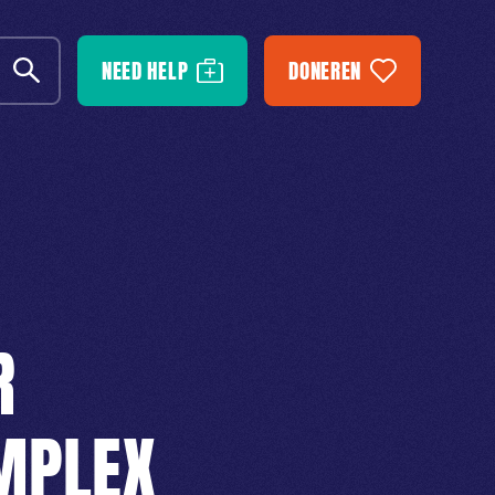
NEED HELP
DONEREN
R
MPLEX