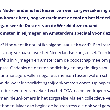
Nederlander is het kiezen van een zorgverzekering al
euwkomer bent, nog worstelt met de taal en het Neder
rganiseerde Dokters van de Wereld deze maand
komsten in Nijmegen en Amsterdam speciaal voor dez
ar? Hoe weet ik nou of ik volgend jaar ziek word?” Een Ira
mst nog verbaasd over het Nederlandse zorgstelsel. Toch 
afé’ s in Nijmegen en Amsterdam de boodschap mee om g
e past. Ondanks de eerste voorlichting en begeleiding vanu
lantmanagers vallen nogal wat mensen tussen wal en schip
 de Wereld voorlichtingsbijeenkomsten opzet. Op papier is
cedure worden verzekerd via het COA, na het verkrijgen v
men nieuwkomers in het zorgstelsel via een collectieve v
boden. Maar dan begint de keuzestress die ook veel geb