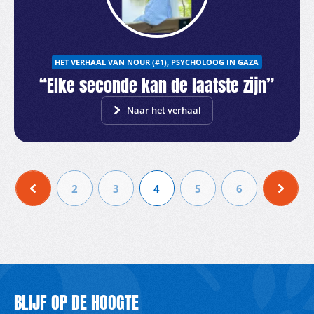
HET VERHAAL VAN NOUR (#1), PSYCHOLOOG IN GAZA
“Elke seconde kan de laatste zijn”
Naar het verhaal
2
3
4
5
6
BLIJF OP DE HOOGTE