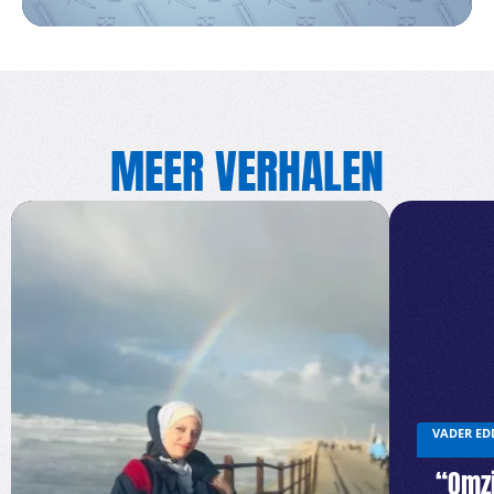
MEER VERHALEN
VADER ED
“Omzi