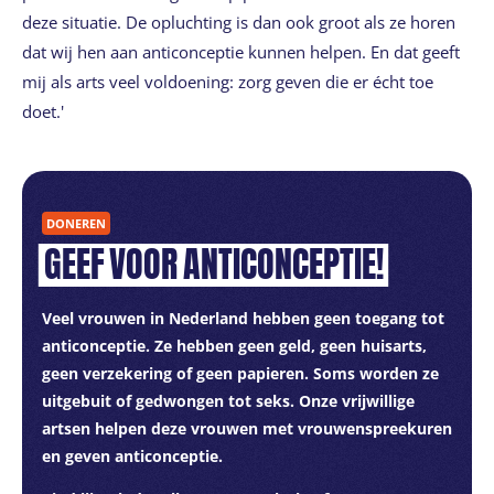
deze situatie. De opluchting is dan ook groot als ze horen
dat wij hen aan anticonceptie kunnen helpen. En dat geeft
mij als arts veel voldoening: zorg geven die er écht toe
doet.'
DONEREN
GEEF
VOOR
ANTICONCEPTIE!
Veel vrouwen in Nederland hebben geen toegang tot
anticonceptie. Ze hebben geen geld, geen huisarts,
geen verzekering of geen papieren. Soms worden ze
uitgebuit of gedwongen tot seks. Onze vrijwillige
artsen helpen deze vrouwen met vrouwenspreekuren
en geven anticonceptie.