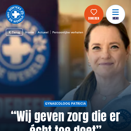
DONEREN
MENU
Terug
Home
Actueel
Persoonlijke verhalen
GYNAECOLOOG PATRICIA
“Wij geven zorg die er
écht toe doet”