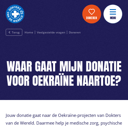
DONEREN
MENU
Terug
Home
Veelgestelde vragen
Doneren
WAAR GAAT MIJN DONATIE
VOOR OEKRAÏNE NAARTOE?
Jouw donatie gaat naar de Oekraïne-projecten van Dokters
van de Wereld. Daarmee help je medische zorg, psychische