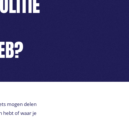
OLITIE
EB?
iets mogen delen
n hebt of waar je