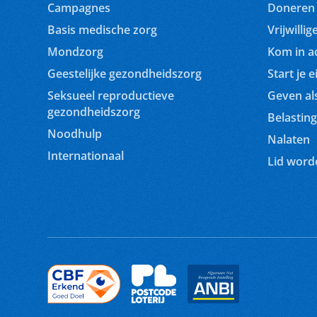
Campagnes
Doneren
Basis medische zorg
Vrijwilli
Mondzorg
Kom in ac
Geestelijke gezondheidszorg
Start je e
Seksueel reproductieve
Geven als
gezondheidszorg
Belasting
Noodhulp
Nalaten
Internationaal
Lid word