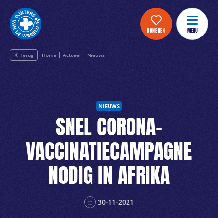
DONEREN
MENU
Terug
Home
Actueel
Nieuws
NIEUWS
SNEL CORONA-
VACCINATIECAMPAGNE
NODIG IN AFRIKA
30-11-2021