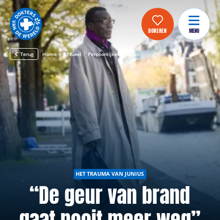
DONEREN
MENU
Terug
Home
Actueel
Persoonlijke verhalen
HET TRAUMA VAN JUNIUS
“De geur van brand
gaat nooit meer weg”