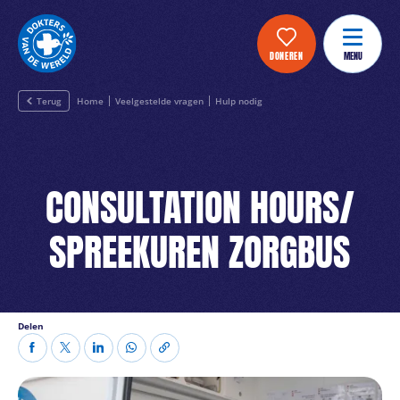
DONEREN
MENU
Terug
Home
Veelgestelde vragen
Hulp nodig
CONSULTATION HOURS/
SPREEKUREN ZORGBUS
Delen