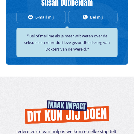
Susan Dubbeldam
E-mail mij
Bel mij
Bel of mail me als je meer wilt weten over de
seksuele en reproductieve gezondheidszorg van
Dokters van de Wereld.
MAAK IMPACT
DIT KUN JIJ DOEN
Iedere vorm van hulp is welkom en elke stap telt.