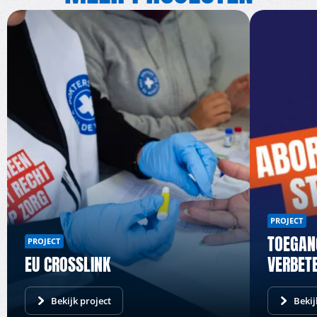
PROJECT
TOEGAN
PROJECT
EU CROSSLINK
VERBET
Bekijk project
Bekij