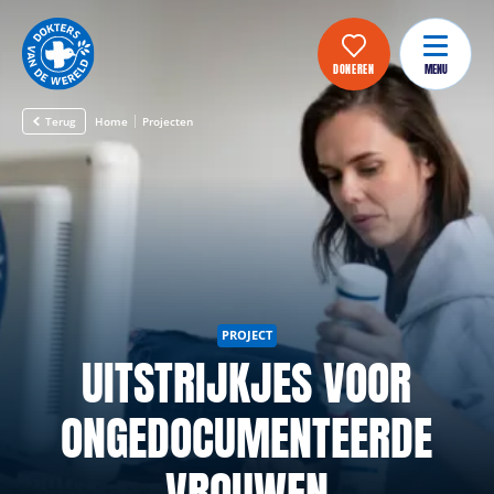
DONEREN
MENU
Terug
Home
Projecten
PROJECT
UITSTRIJKJES VOOR
ONGEDOCUMENTEERDE
VROUWEN