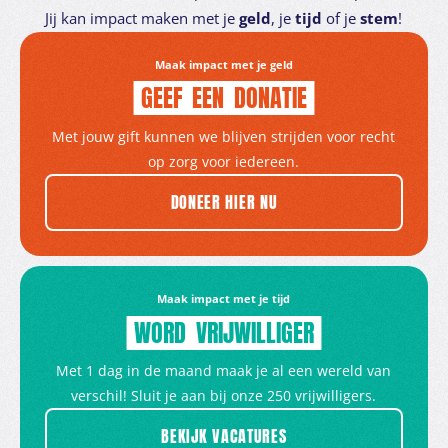
Jij kan impact maken met je
geld
, je
tijd
of je
stem
!
Maak impact met je geld
GEEF
EEN
DONATIE
Met jouw gift kunnen we blijven strijden voor recht
op zorg voor iedereen.
DONEER HIER NU
Maak impact met je tijd
WORD
VRIJWILLIGER
Met 1 dag in de maand maak je al een wereld van
verschil! Sluit je aan bij onze 250 vrijwilligers.
BEKIJK VACATURES