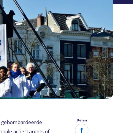
Delen
500 gebombardeerde
nale actie ‘Targets of