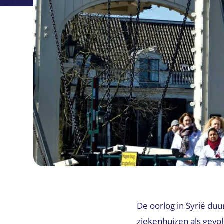
De oorlog in Syrië d
ziekenhuizen als gevol