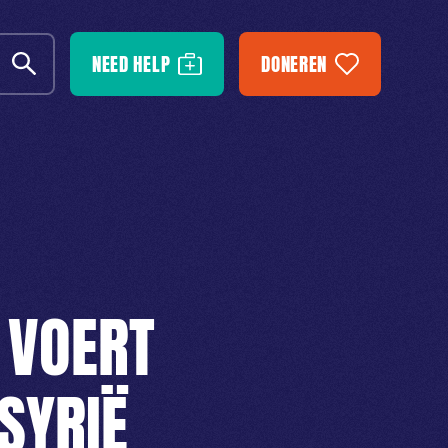
NEED HELP
DONEREN
 VOERT
SYRIË