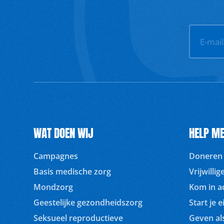
E-mai
WAT DOEN WIJ
HELP ME
Campagnes
Doneren
Basis medische zorg
Vrijwilli
Mondzorg
Kom in ac
Geestelijke gezondheidszorg
Start je e
Seksueel reproductieve
Geven als