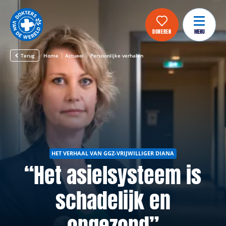
DONEREN
MENU
Terug
Home
Actueel
Persoonlijke verhalen
HET VERHAAL VAN GGZ-VRIJWILLIGER DIANA
“Het asielsysteem is
schadelijk en
ongezond”