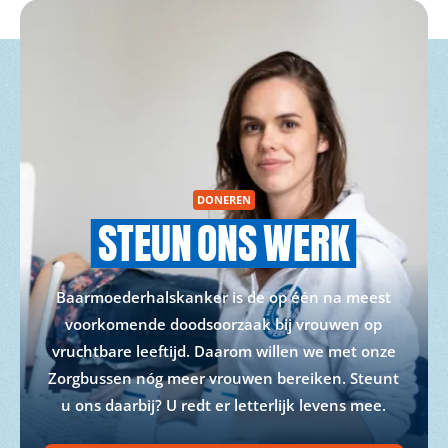
DONEREN
STEUN
ONS
WERK
Baarmoederhalskanker is de op één na meest
voorkomende doodsoorzaak bij vrouwen op
vruchtbare leeftijd. Daarom willen we met onze
Zorgbussen nóg meer vrouwen bereiken. Steunt
u ons daarbij? U redt er letterlijk levens mee.