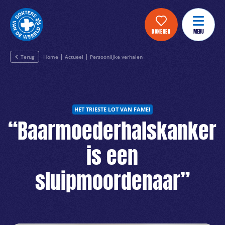
DONEREN
MENU
Terug
Home
Actueel
Persoonlijke verhalen
HET TRIESTE LOT VAN FAMEI
“Baarmoederhalskanker
is een
sluipmoordenaar”