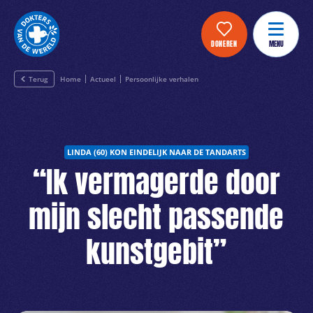
DONEREN
MENU
Terug
Home
Actueel
Persoonlijke verhalen
LINDA (60) KON EINDELIJK NAAR DE TANDARTS
“Ik vermagerde door
mijn slecht passende
kunstgebit”