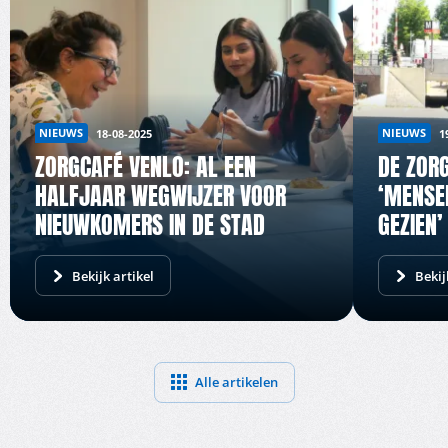
NIEUWS
NIEUWS
18-08-2025
1
ZORGCAFÉ VENLO: AL EEN
DE ZORG
HALFJAAR WEGWIJZER VOOR
‘MENSE
NIEUWKOMERS IN DE STAD
GEZIEN’
Bekijk artikel
Bekij
Alle artikelen