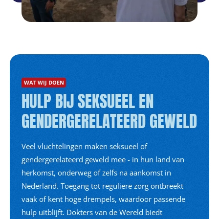
WAT WIJ DOEN
HULP BIJ SEKSUEEL EN
GENDERGERELATEERD GEWELD
Veel vluchtelingen maken seksueel of
gendergerelateerd geweld mee - in hun land van
herkomst, onderweg of zelfs na aankomst in
Nederland. Toegang tot reguliere zorg ontbreekt
vaak of kent hoge drempels, waardoor passende
hulp uitblijft. Dokters van de Wereld biedt